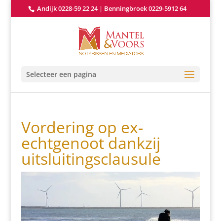
Andijk 0228-59 22 24
|
Benningbroek 0229-5912 64
Selecteer een pagina
Vordering op ex-
echtgenoot dankzij
uitsluitingsclausule