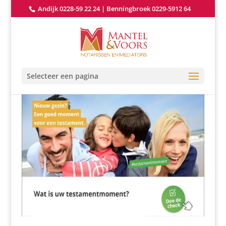
Andijk 0228-59 22 24
|
Benningbroek 0229-5912 64
Selecteer een pagina