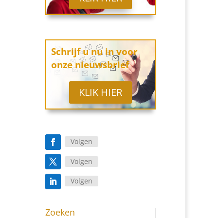
Schrijf u nu in
voor
onze
nieuwsbrief
KLIK HIER
Volgen
Volgen
Volgen
Zoeken