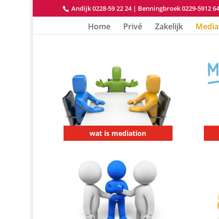
Andijk 0228-59 22 24
|
Benningbroek 0229-5912 6
Home
Privé
Zakelijk
Media
wat is mediation