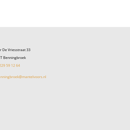
r De Vriesstraat 33
JT Benningbroek
229 59 12 64
enningbroek@mantelvoors.nl