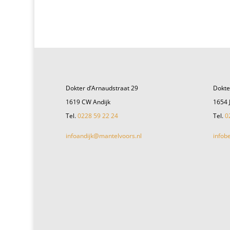
Dokter d’Arnaudstraat 29
Dokte
1619 CW Andijk
1654 
Tel.
0228 59 22 24
Tel.
0
infoandijk@mantelvoors.nl
infob