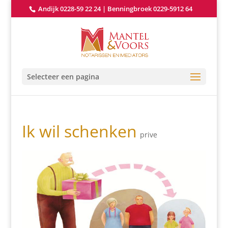
Andijk 0228-59 22 24
|
Benningbroek 0229-5912 64
Selecteer een pagina
Ik wil schenken
prive