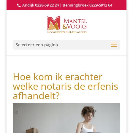
Andijk 0228-59 22 24
|
Benningbroek 0229-5912 64
Selecteer een pagina
Hoe kom ik erachter
welke notaris de erfenis
afhandelt?