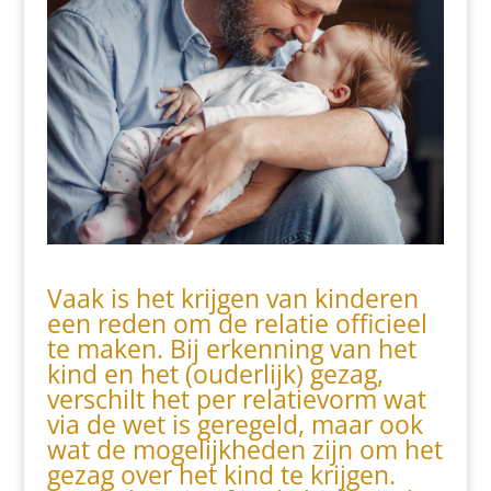
Vaak is het krijgen van kinderen
een reden om de relatie officieel
te maken. Bij erkenning van het
kind en het (ouderlijk) gezag,
verschilt het per relatievorm wat
via de wet is geregeld, maar ook
wat de mogelijkheden zijn om het
gezag over het kind te krijgen.