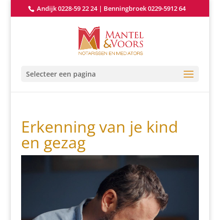
Andijk 0228-59 22 24
|
Benningbroek 0229-5912 64
Selecteer een pagina
Erkenning van je kind
en gezag