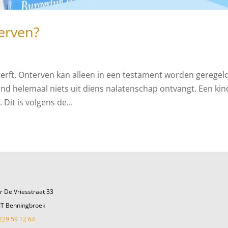
erven?
nterft. Onterven kan alleen in een testament worden geregeld
ind helemaal niets uit diens nalatenschap ontvangt. Een kin
 Dit is volgens de...
r De Vriesstraat 33
JT Benningbroek
229 59 12 64