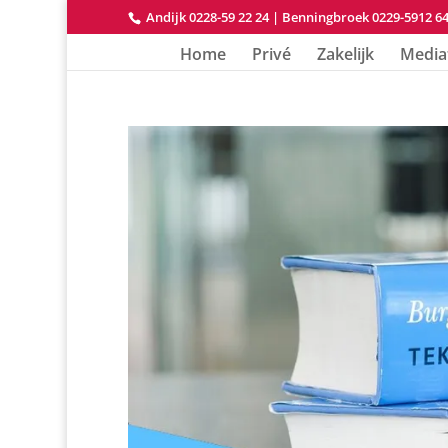
Andijk 0228-59 22 24
|
Benningbroek 0229-5912 6
Home
Privé
Zakelijk
Media