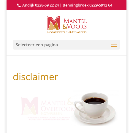
Andijk 0228-59 22 24
|
Benningbroek 0229-5912 64
Selecteer een pagina
disclaimer