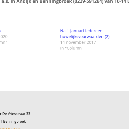
 a.s. in Andijk én Benningbroek (0229-591264) van 10-14 
n
Na 1 januari iedereen
2020
huwelijksvoorwaarden (2)
umn"
14 november 2017
In "Column"
r De Vriesstraat 33
JT Benningbroek