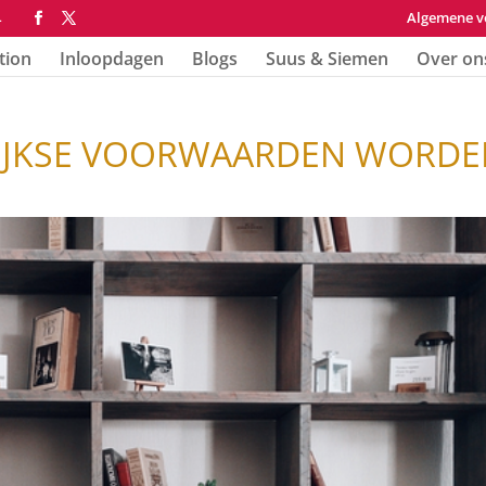
Algemene v
4
tion
Inloopdagen
Blogs
Suus & Siemen
Over on
IJKSE VOORWAARDEN WORDE