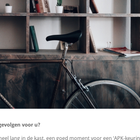
gevolgen voor u?
heel lang in de kast, een goed moment voor een ‘APK-keurin