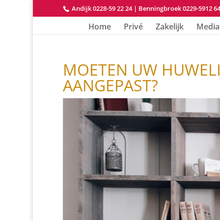
Andijk 0228-59 22 24
|
Benningbroek 0229-5912 6
Home
Privé
Zakelijk
Media
MOETEN UW HUWEL
AANGEPAST?