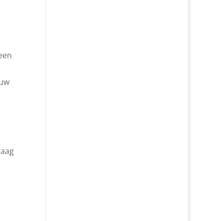
t
 een
 uw
raag