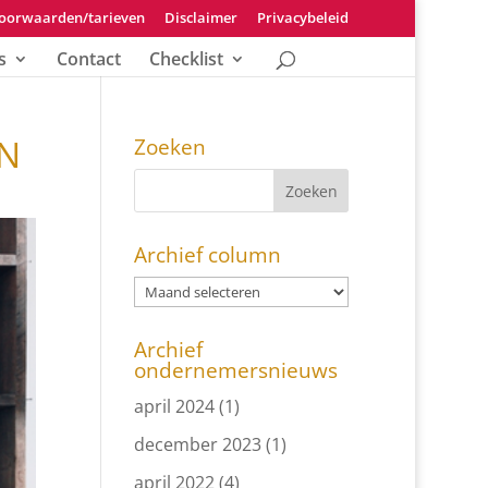
oorwaarden/tarieven
Disclaimer
Privacybeleid
s
Contact
Checklist
N
Zoeken
Archief column
Archief
ondernemersnieuws
april 2024
(1)
december 2023
(1)
april 2022
(4)