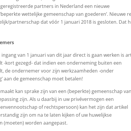
 geregistreerde partners in Nederland een nieuwe
eperkte wettelijke gemeenschap van goederen’. Nieuwe re
jk/partnerschap dat vóór 1 januari 2018 is gesloten. Dat h
nemers
ngang van 1 januari van dit jaar direct is gaan werken is art
alt -kort gezegd- dat indien een onderneming buiten een
t, de ondernemer voor zijn werkzaamheden -onder
ng’ aan de gemeenschap moet betalen!
emaakt kan sprake zijn van een (beperkte) gemeenschap va
assing zijn. Als u daarbij in uw privévermogen een
vennootschap of rechtspersoon) kan het zijn dat artikel
rstandig zijn om na te laten kijken of uw huwelijkse
en (moeten) worden aangepast.