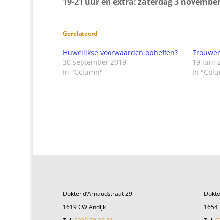
19-21 uur en extra: zaterdag 3 november
Gerelateerd
Huwelijkse voorwaarden opheffen?
Trouwe
30 september 2019
19 juni 
In "Column"
In "Col
Dokter d’Arnaudstraat 29
Dokte
1619 CW Andijk
1654 