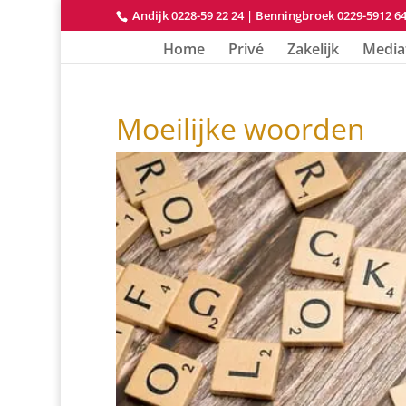
Andijk 0228-59 22 24
|
Benningbroek 0229-5912 6
Home
Privé
Zakelijk
Media
Moeilijke woorden