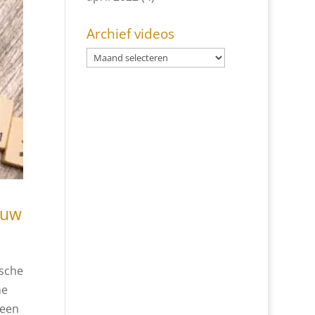
Archief videos
euw
ische
he
 een