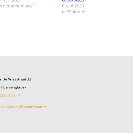
ernemersnieuws"
6 juni 2023
In "Column"
r De Vriesstraat 33
JT Benningbroek
229 59 12 64
enningbroek@mantelvoors.nl