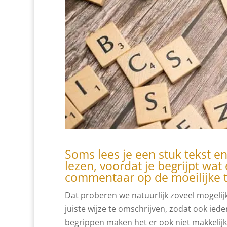
Soms lees je een stuk tekst e
lezen, voordat je begrijpt wat 
commentaar op de moeilijke ta
Dat proberen we natuurlijk zoveel mogelijk
juiste wijze te omschrijven, zodat ook ied
begrippen maken het er ook niet makkelijke