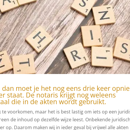
n dan moet je het nog eens drie keer opni
er staat. De notaris krijgt nog weleens
al die in de akten wordt gebruikt.
 te voorkomen, maar het is best lastig om iets op een jurid
ereen de inhoud op dezelfde wijze leest. Onbekende juridisc
r op. Daarom maken wij in ieder geval bij vrijwel alle akten