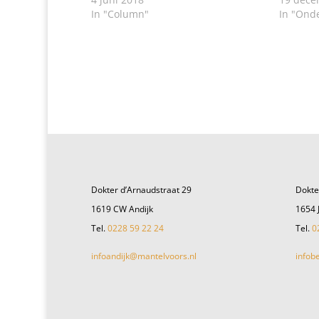
In "Column"
In "Ond
Dokter d’Arnaudstraat 29
Dokte
1619 CW Andijk
1654 
Tel.
0228 59 22 24
Tel.
0
infoandijk@mantelvoors.nl
infob