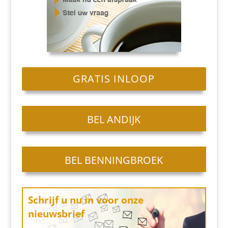
GRATIS INLOOP
BEL ANDIJK
BEL BENNINGBROEK
Schrijf u nu in
voor onze
nieuwsbrief