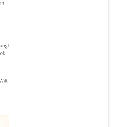
van
hangt
ook
Wilt