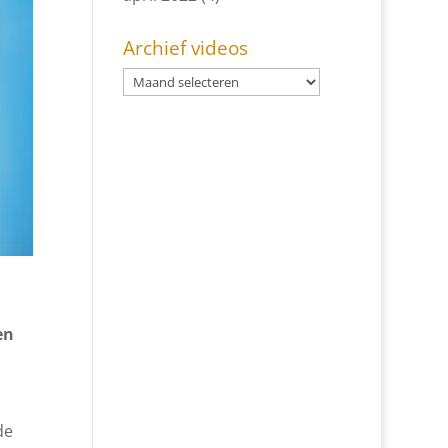
Archief videos
en
de