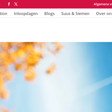
Algemene v
4
tion
Inloopdagen
Blogs
Suus & Siemen
Over on