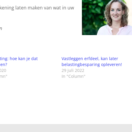
ekening laten maken van wat in uw
n
ting: hoe kan je dat
Vastleggen erfdeel, kan later
men?
belastingbesparing opleveren!
2020
29 juli 2022
umn"
In "Column"