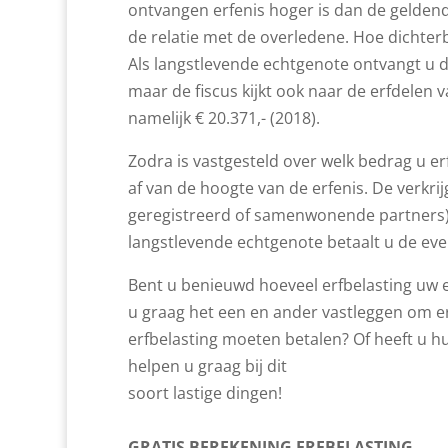
ontvangen erfenis hoger is dan de geldende 
de relatie met de overledene. Hoe dichterbi
Als langstlevende echtgenote ontvangt u de
maar de fiscus kijkt ook naar de erfdelen va
namelijk € 20.371,- (2018).
Zodra is vastgesteld over welk bedrag u er
af van de hoogte van de erfenis. De verkr
geregistreerd of samenwonende partners)
langstlevende echtgenote betaalt u de even
Bent u benieuwd hoeveel erfbelasting uw e
u graag het een en ander vastleggen om e
erfbelasting moeten betalen? Of heeft u hul
helpen u graag bij dit
soort lastige dingen!
GRATIS BEREKENING ERFBELASTING