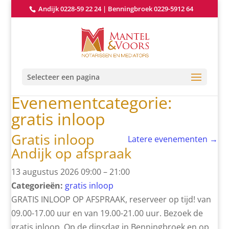
Andijk 0228-59 22 24
|
Benningbroek 0229-5912 64
Selecteer een pagina
Evenementcategorie:
gratis inloop
Gratis inloop
Latere evenementen
→
Andijk op afspraak
13 augustus 2026 09:00
–
21:00
Categorieën:
gratis inloop
GRATIS INLOOP OP AFSPRAAK, reserveer op tijd! van
09.00-17.00 uur en van 19.00-21.00 uur. Bezoek de
gratis inloop. Op de dinsdag in Benningbroek en op