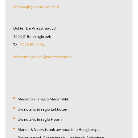
infoandijk@mantelvoors.nl
Dokter De Vriesstraat 33
1654 JT Benningbroek
Tel.
0229 59 12 64
infobenningbroek@mantelvoors.nl
Mediation in regio Medemblik
Uw notaris in regio Enkhuizen
Uw notaris in regio Hoorn
Mantel & Voors is ook uw notaris in Hoogkarspel,
Bovenkarspel, Grootebroek, Lutjebroek, Enkhuizen,