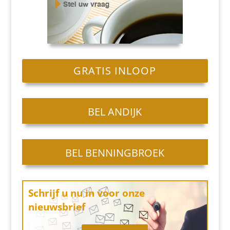
GRATIS INLOOP
BEL ANDIJK
BEL BENNINGBROEK
Schrijf u nu in
voor onze
nieuwsbrief