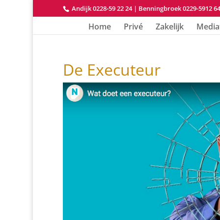
Andijk 0228-59 22 24
|
Benningbroek 0229-5912 6
Home
Privé
Zakelijk
Media
De Executeur