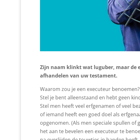
Zijn naam klinkt wat luguber, maar de e
afhandelen van uw testament.
Waarom zou je een executeur benoemen?
Stel je bent alleenstaand en hebt geen kin
Stel men heeft veel erfgenamen of veel be
of iemand heeft een goed doel als erfgena
opgenomen. (Als men speciale spullen of g
het aan te bevelen een executeur te benoem
na overlijden de touwtjes in handen heeft.