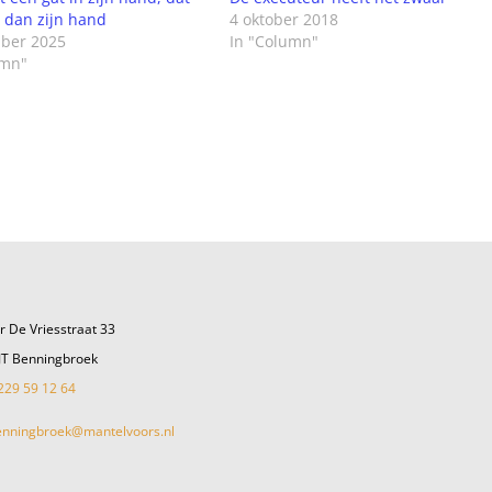
s dan zijn hand
4 oktober 2018
ber 2025
In "Column"
umn"
r De Vriesstraat 33
JT Benningbroek
229 59 12 64
enningbroek@mantelvoors.nl