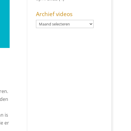
Archief videos
ren.
rden
n is
ie er