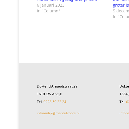
6 januari 2023
groter i
In "Column"
5 decem
In "Col
Dokter d’Arnaudstraat 29
Dokte
1619 CW Andijk
1654 
Tel.
0228 59 22 24
Tel.
0
infoandijk@mantelvoors.nl
infob