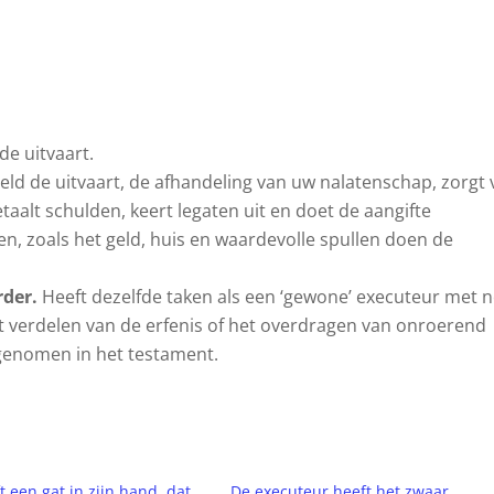
de uitvaart.
eld de uitvaart, de afhandeling van uw nalatenschap, zorgt
alt schulden, keert legaten uit en doet de aangifte
gen, zoals het geld, huis en waardevolle spullen doen de
rder.
Heeft dezelfde taken als een ‘gewone’ executeur met 
 verdelen van de erfenis of het overdragen van onroerend
enomen in het testament.
t een gat in zijn hand, dat
De executeur heeft het zwaar