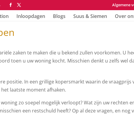
Algemene v
4
tion
Inloopdagen
Blogs
Suus & Siemen
Over on
open
tariële zaken te maken die u bekend zullen voorkomen. U he
ord toen u uw woning kocht. Misschien denkt u zelfs wel da
re positie. In een grillige kopersmarkt waarin de vraagprijs 
p het laatste moment afhaken.
woning zo soepel mogelijk verloopt? Wat zijn uw rechten e
u misschien een restschuld heeft? Op al deze vragen, en nog v