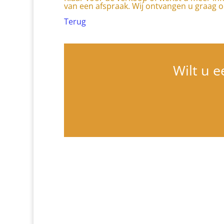
van een afspraak. Wij ontvangen u graag o
Terug
Wilt u e