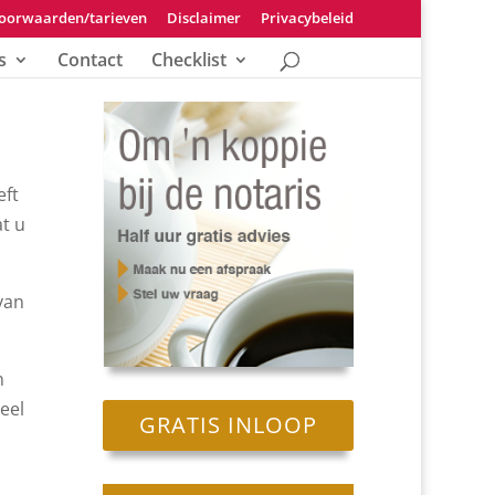
oorwaarden/tarieven
Disclaimer
Privacybeleid
s
Contact
Checklist
eft
t u
van
n
eel
GRATIS INLOOP