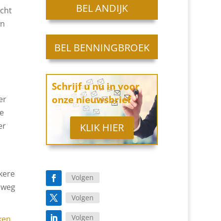
BEL ANDIJK
acht
in
BEL BENNINGBROEK
Schrijf u nu in
voor
onze
nieuwsbrief
er
ie
er
KLIK HIER
kere
Volgen
 weg
Volgen
Volgen
ken