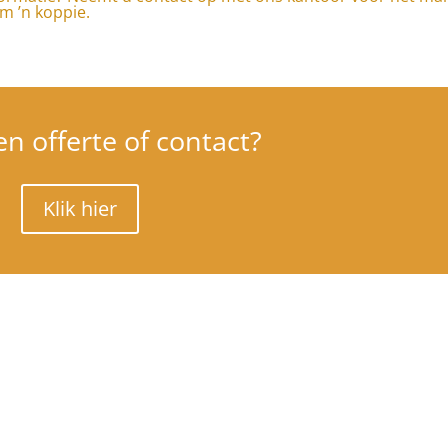
m ’n koppie.
en offerte of contact?
Klik hier