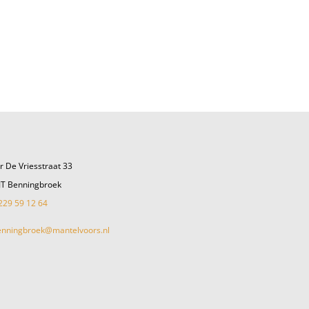
r De Vriesstraat 33
JT Benningbroek
229 59 12 64
enningbroek@mantelvoors.nl