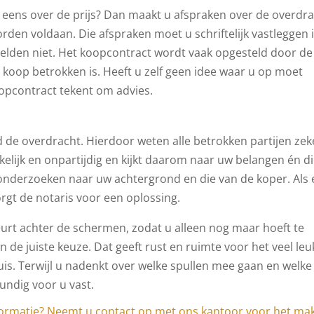
 eens over de prijs? Dan maakt u afspraken over de overdr
en voldaan. Die afspraken moet u schriftelijk vastleggen 
elden niet. Het koopcontract wordt vaak opgesteld door de
 koop betrokken is. Heeft u zelf geen idee waar u op moet
oopcontract tekent om advies.
nd de overdracht. Hierdoor weten alle betrokken partijen zek
nkelijk en onpartijdig en kijkt daarom naar uw belangen én d
i onderzoeken naar uw achtergrond en die van de koper. Als 
rgt de notaris voor een oplossing.
urt achter de schermen, zodat u alleen nog maar hoeft te
n de juiste keuze. Dat geeft rust en ruimte voor het veel leu
is. Terwijl u nadenkt over welke spullen mee gaan en welke
undig voor u vast.
formatie? Neemt u
contact
op met ons kantoor voor het ma