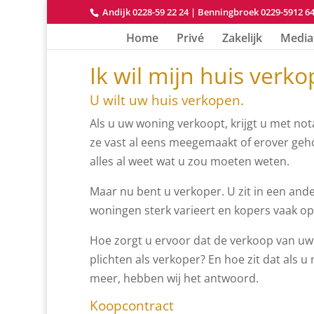
Andijk 0228-59 22 24
|
Benningbroek 0229-5912 6
Home
Privé
Zakelijk
Media
Ik wil mijn huis verk
U wilt uw huis verkopen.
Als u uw woning verkoopt, krijgt u met no
ze vast al eens meegemaakt of erover geho
alles al weet wat u zou moeten weten.
Maar nu bent u verkoper. U zit in een ande
woningen sterk varieert en kopers vaak o
Hoe zorgt u ervoor dat de verkoop van uw 
plichten als verkoper? En hoe zit dat als 
meer, hebben wij het antwoord.
Koopcontract