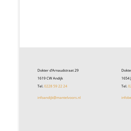
Dokter d’Arnaudstraat 29
Dokte
1619 CW Andijk
1654 
Tel.
0228 59 22 24
Tel.
0
infoandijk@mantelvoors.nl
infob