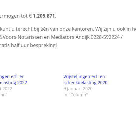
vermogen tot €
1.205.871
.
unt u terecht bij één van onze kantoren. Wij zijn u ook in h
l&Voors Notarissen en Mediators Andijk 0228-592224 /
atis half uur bespreking!
lingen erf- en
Vrijstellingen erf- en
elasting 2022
schenkbelasting 2020
i 2022
9 januari 2020
umn"
In "Column"