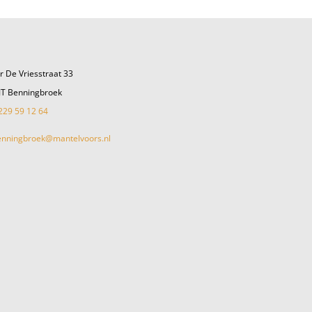
r De Vriesstraat 33
JT Benningbroek
229 59 12 64
enningbroek@mantelvoors.nl