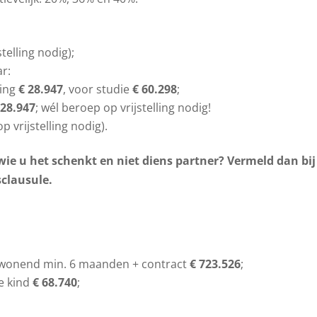
telling nodig);
ar:
ning
€ 28.947
, voor studie
€ 60.298
;
 28.947
; wél beroep op vrijstelling nodig!
 vrijstelling nodig).
wie u het schenkt en niet diens partner? Vermeld dan bij
clausule.
nwonend min. 6 maanden + contract
€ 723.526
;
de kind
€ 68.740
;