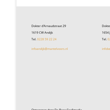
Dokter d’Arnaudstraat 29
Dokte
1619 CW Andijk
1654 
Tel.
0228 59 22 24
Tel.
0
infoandijk@mantelvoors.nl
infob
Ontworpen door De Beer Grafimedia