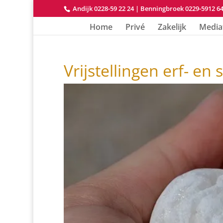
Andijk 0228-59 22 24
|
Benningbroek 0229-5912 6
Home
Privé
Zakelijk
Media
Vrijstellingen erf- en