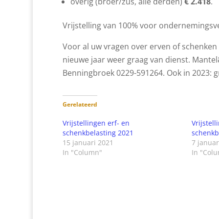
overig (broer/zus, alle derden)
€ 2.418
.
Vrijstelling van 100% voor ondernemings
Voor al uw vragen over erven of schenken k
nieuwe jaar weer graag van dienst. Mante
Benningbroek 0229-591264. Ook in 2023: gr
Gerelateerd
Vrijstellingen erf- en
Vrijstel
schenkbelasting 2021
schenkb
15 januari 2021
7 januar
In "Column"
In "Col