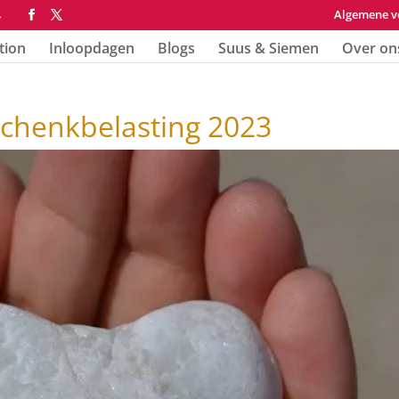
Algemene v
4
tion
Inloopdagen
Blogs
Suus & Siemen
Over on
 schenkbelasting 2023