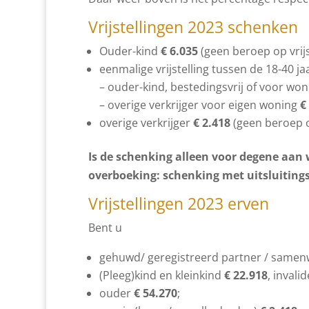
Vrijstellingen 2023
schenken
Ouder-kind
€ 6.035
(geen beroep op vrijs
eenmalige vrijstelling tussen de 18-40 ja
– ouder-kind, bestedingsvrij of voor wo
– overige verkrijger voor eigen woning
€
overige verkrijger
€ 2.418
(geen beroep op
Is de schenking alleen voor degene aan 
overboeking: schenking met uitsluitings
Vrijstellingen 2023
erven
Bent u
gehuwd/ geregistreerd partner / same
(Pleeg)kind en kleinkind
€ 22.918
, invali
ouder
€ 54.270
;