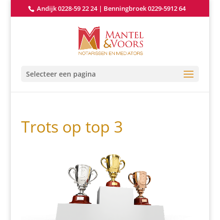
Andijk 0228-59 22 24
|
Benningbroek 0229-5912 64
Selecteer een pagina
Trots op top 3