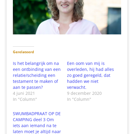
Gerelateerd
Is het belangrijk om na
Een oom van mij is
een ontbinding van een
overleden, hij had alles
relatie/scheiding een
zo goed geregeld, dat
testament te maken of
hadden we niet
aan te passen?
verwacht.
4 juni 2021
9 december 2020
In "Column"
In "Column"
SWUMBADPRAAT OP DE
CAMPING deel 3 Om
iets aan iemand na te
laten moet je altijd naar