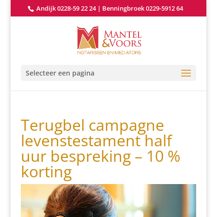
Andijk 0228-59 22 24
|
Benningbroek 0229-5912 64
Selecteer een pagina
Terugbel campagne
levenstestament half
uur bespreking – 10 %
korting