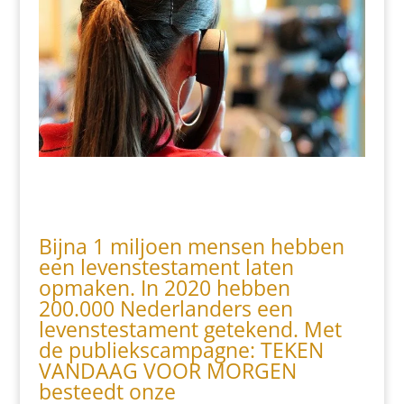
Bijna 1 miljoen mensen hebben
een levenstestament laten
opmaken. In 2020 hebben
200.000 Nederlanders een
levenstestament getekend. Met
de publiekscampagne: TEKEN
VANDAAG VOOR MORGEN
besteedt onze