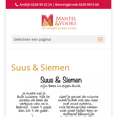
Andijk 0228-59 22 24
|
Benningbroek 0229-5912 64
Selecteer een pagina
Suus & Siemen