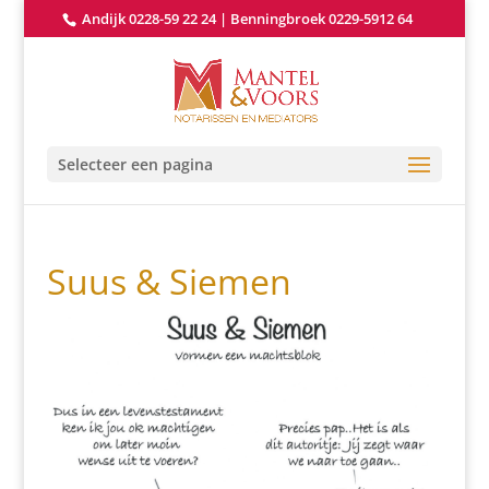
Andijk 0228-59 22 24
|
Benningbroek 0229-5912 64
Selecteer een pagina
Suus & Siemen