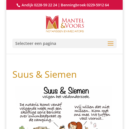
Andijk 0228-59 22 24
|
Benningbroek 0229-5912 64
Selecteer een pagina
Suus & Siemen