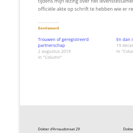
tijdens mijn lezing over het levenstestam
officiële akte op schrift te hebben wie er 
Gerelateerd
Trouwen of geregistreerd
En dan i
partnerschap
19 dece
2 augustus 2019
In "Col
In "Column"
Dokter d’Arnaudstraat 29
Dokte