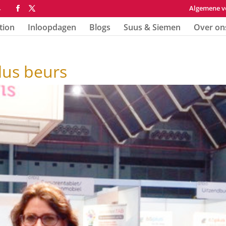
Algemene v
4
tion
Inloopdagen
Blogs
Suus & Siemen
Over on
lus beurs