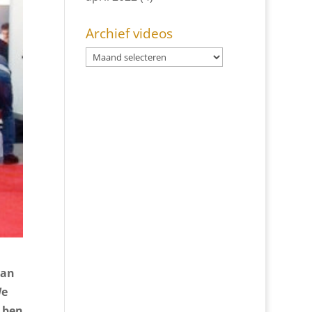
Archief videos
van
We
n ben