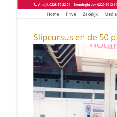
Andijk 0228-59 22 24
|
Benningbroek 0229-5912 6
Home
Privé
Zakelijk
Media
Slipcursus en de 50 p