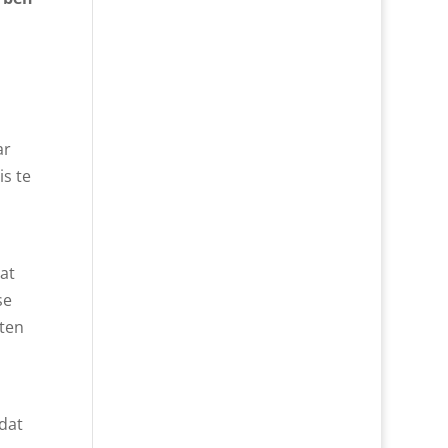
ar
is te
at
se
ften
dat