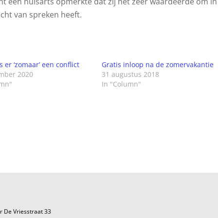
ent een huisarts opmerkte dat zij het zeer waardeerde om in
recht van spreken heeft.
s er ‘zomaar’ een conflict
Gratis inloop na de zomervakantie
mber 2020
31 augustus 2018
umn"
In "Column"
r De Vriesstraat 33