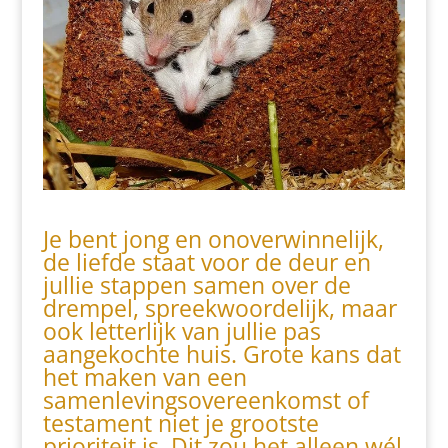
Je bent jong en onoverwinnelijk,
de liefde staat voor de deur en
jullie stappen samen over de
drempel, spreekwoordelijk, maar
ook letterlijk van jullie pas
aangekochte huis. Grote kans dat
het maken van een
samenlevingsovereenkomst of
testament niet je grootste
prioriteit is. Dit zou het alleen wél