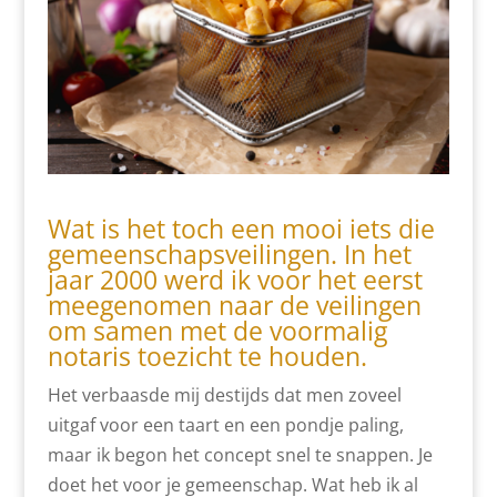
Wat is het toch een mooi iets die
gemeenschapsveilingen. In het
jaar 2000 werd ik voor het eerst
meegenomen naar de veilingen
om samen met de voormalig
notaris toezicht te houden.
Het verbaasde mij destijds dat men zoveel
uitgaf voor een taart en een pondje paling,
maar ik begon het concept snel te snappen. Je
doet het voor je gemeenschap. Wat heb ik al