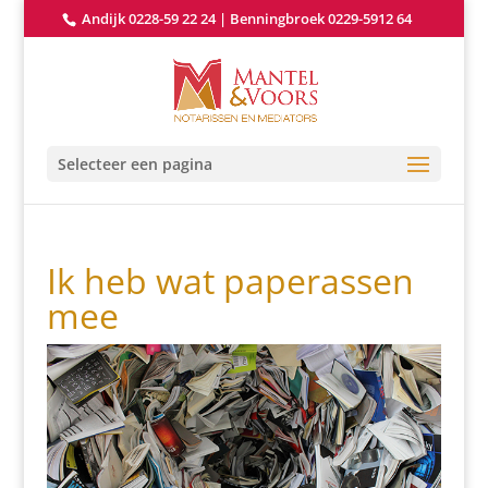
Andijk 0228-59 22 24
|
Benningbroek 0229-5912 64
Selecteer een pagina
Ik heb wat paperassen
mee