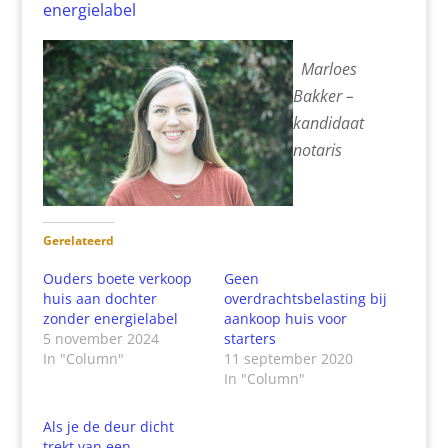
energielabel
Marloes
Bakker –
kandidaat
notaris
Gerelateerd
Ouders boete verkoop
Geen
huis aan dochter
overdrachtsbelasting bij
zonder energielabel
aankoop huis voor
5 november 2024
starters
In "Column"
11 september 2020
In "Column"
Als je de deur dicht
trekt van een