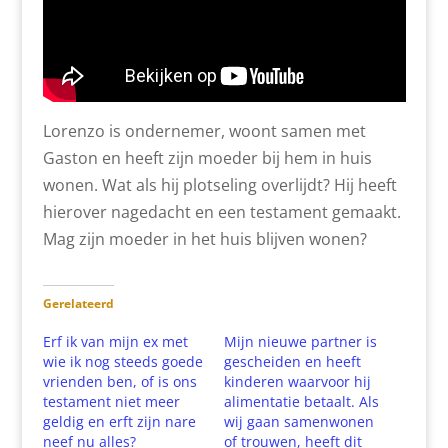
Lorenzo is ondernemer, woont samen met
Gaston en heeft zijn moeder bij hem in huis
wonen. Wat als hij plotseling overlijdt? Hij heeft
hierover nagedacht en een testament gemaakt.
Mag zijn moeder in het huis blijven wonen?
Gerelateerd
Erf ik van mijn ex met
Mijn nieuwe partner is
wie ik nog steeds goede
gescheiden en heeft
vrienden ben, of is ons
kinderen waarvoor hij
testament niet meer
alimentatie betaalt. Als
geldig en erft zijn nare
wij gaan samenwonen
neef nu alles?
of trouwen, heeft dit