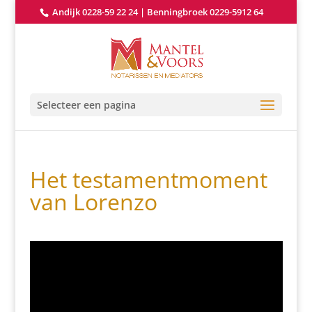
Andijk 0228-59 22 24
|
Benningbroek 0229-5912 64
Selecteer een pagina
Het testamentmoment
van Lorenzo