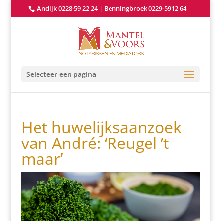
Andijk 0228-59 22 24
|
Benningbroek 0229-5912 64
Selecteer een pagina
Het huwelijksaanzoek
van André: ‘Reugel ’t
maar’