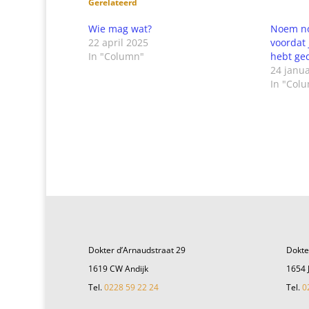
Gerelateerd
Wie mag wat?
Noem no
22 april 2025
voordat
In "Column"
hebt ge
24 janua
In "Col
Dokter d’Arnaudstraat 29
Dokte
1619 CW Andijk
1654 
Tel.
0228 59 22 24
Tel.
0