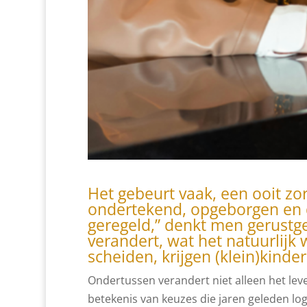
Het gebeurt vaak, een ooit zo
ondertekend, opgeborgen en d
geregeld,” denkt men gerustges
verandert, wat het natuurlijk
scheiden, krijgen (klein)kin
Ondertussen verandert niet alleen het le
betekenis van keuzes die jaren geleden lo