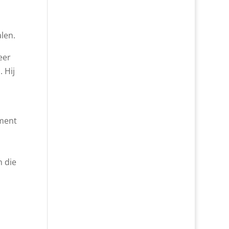
len.
eer
 Hij
ament
n die