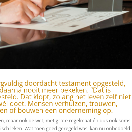
rgvuldig doordacht testament opgesteld,
aarna nooit meer bekeken. “Dat is
teld. Dat klopt, zolang het leven zelf niet
 wél doet. Mensen verhuizen, trouwen,
deren of bouwen een onderneming op.
ven, maar ook de wet, met grote regelmaat én dus ook soms
gisch leken. Wat toen goed geregeld was, kan nu onbedoeld