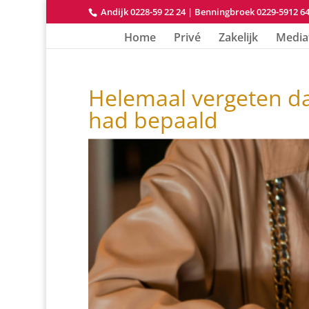
Andijk 0228-59 22 24
|
Benningbroek 0229-5912 6
Home
Privé
Zakelijk
Media
Helemaal vergeten dat
had bepaald