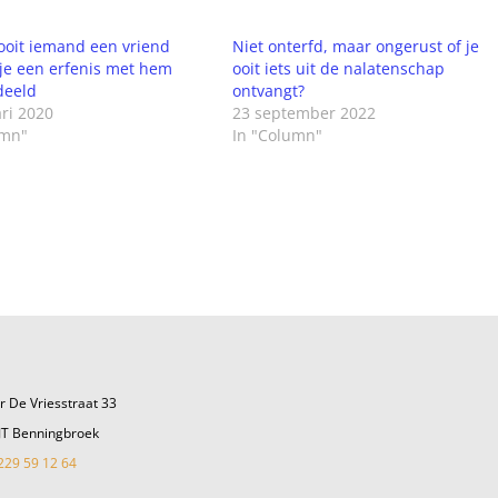
oit iemand een vriend
Niet onterfd, maar ongerust of je
 je een erfenis met hem
ooit iets uit de nalatenschap
deeld
ontvangt?
ri 2020
23 september 2022
umn"
In "Column"
r De Vriesstraat 33
JT Benningbroek
229 59 12 64