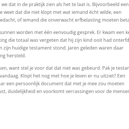
we dat in de praktijk zien als het te laat is. Bijvoorbeeld een
ie weet dat die niet klopt met wat iemand écht wilde, een
gedacht, of iemand die onverwacht erfbelasting moeten beta
 kunnen worden met één eenvoudig gesprek. Er kwam een k
g die totaal was vergeten dat hij zijn kind ooit had onterfd.
in zijn huidige testament stond. Jaren geleden waren daar
ng hersteld.
en, want stel je voor dat dat niet was gebeurd. Pak je test
 vandaag. Klopt het nog met hoe je leven er nu uitziet? Een
maar een persoonlijk document dat met je mee zou moeten
rust, duidelijkheid en voorkomt verrassingen voor de mense