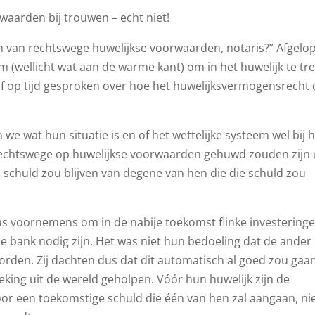
aarden bij trouwen – echt niet!
h van rechtswege huwelijkse voorwaarden, notaris?” Afgelo
m (wellicht wat aan de warme kant) om in het huwelijk te tr
af op tijd gesproken over hoe het huwelijksvermogensrecht
 we wat hun situatie is en of het wettelijke systeem wel bij 
van rechtswege op huwelijkse voorwaarden gehuwd zouden zijn
schuld zou blijven van degene van hen die die schuld zou
 voornemens om in de nabije toekomst flinke investeringe
e bank nodig zijn. Het was niet hun bedoeling dat de ander
orden. Zij dachten dus dat dit automatisch al goed zou gaan
ing uit de wereld geholpen. Vóór hun huwelijk zijn de
r een toekomstige schuld die één van hen zal aangaan, ni