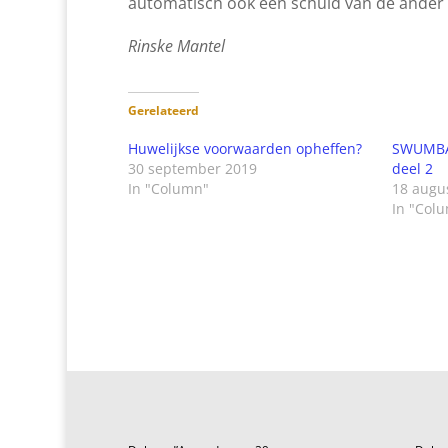
automatisch ook een schuld van de ander
Rinske Mantel
Gerelateerd
Huwelijkse voorwaarden opheffen?
SWUMBA
30 september 2019
deel 2
In "Column"
18 augu
In "Col