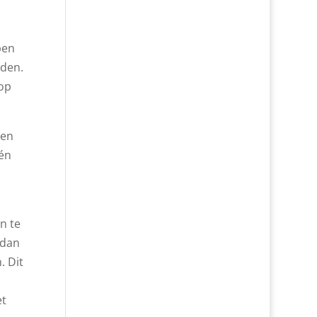
pen
eden.
 op
hen
 én
n te
 dan
. Dit
et