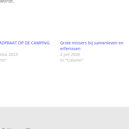
 wordt.
DPRAAT OP DE CAMPING
Grote missers bij samenleven en
erfenissen
stus 2023
2 juli 2026
umn"
In "Column"