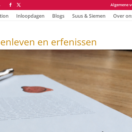
Algemene v
4
tion
Inloopdagen
Blogs
Suus & Siemen
Over on
menleven en erfenissen