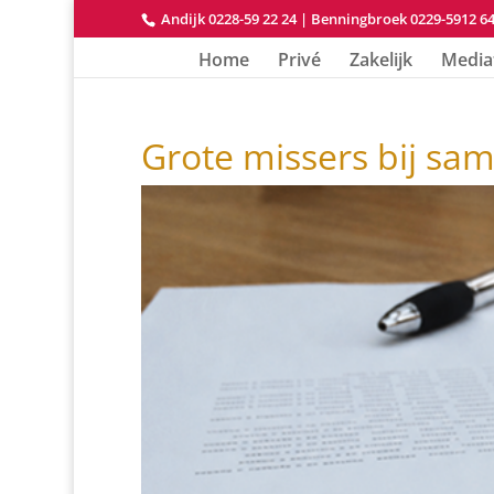
Andijk 0228-59 22 24
|
Benningbroek 0229-5912 6
Home
Privé
Zakelijk
Media
Grote missers bij sa