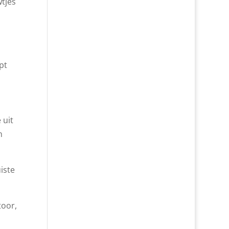
wtjes
pt
 uit
n
iste
toor,