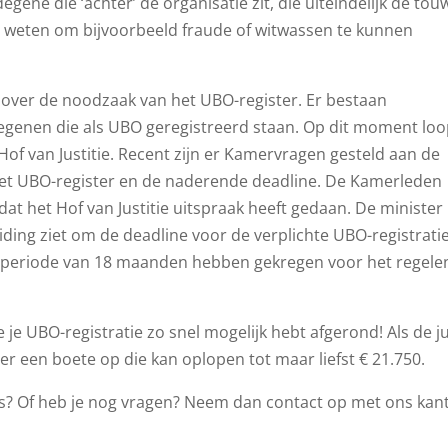
ene die ‘achter’ de organisatie zit, die uiteindelijk de tou
 te weten om bijvoorbeeld fraude of witwassen te kunnen
els over de noodzaak van het UBO-register. Er bestaan
degenen die als UBO geregistreerd staan. Op dit moment loo
Hof van Justitie. Recent zijn er Kamervragen gesteld aan de
 het UBO-register en de naderende deadline. De Kamerleden
dat het Hof van Justitie uitspraak heeft gedaan. De minister
iding ziet om de deadline voor de verplichte UBO-registratie
 periode van 18 maanden hebben gekregen voor het regele
e je UBO-registratie zo snel mogelijk hebt afgerond! Als de ju
hier een boete op die kan oplopen tot maar liefst € 21.750.
’s? Of heb je nog vragen? Neem dan contact op met ons kan