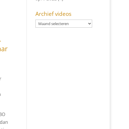
Archief videos
r
aar
r
n
UBO
 dan