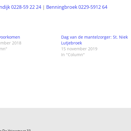
ndijk 0228-59 22 24
|
Benningbroek 0229-5912 64
voorkomen
Dag van de mantelzorger: St. Niek
ember 2018
Lutjebroek
umn"
15 november 2019
In "Column"
r De Vriesstraat 33