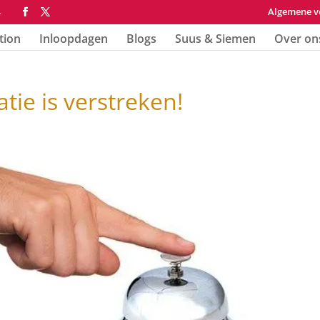
Algemene v
4
tion
Inloopdagen
Blogs
Suus & Siemen
Over on
tie is verstreken!