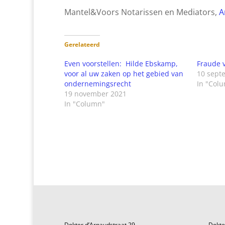
Mantel&Voors Notarissen en Mediators,
A
Gerelateerd
Even voorstellen: Hilde Ebskamp,
Fraude 
voor al uw zaken op het gebied van
10 sept
ondernemingsrecht
In "Col
19 november 2021
In "Column"
Dokter d’Arnaudstraat 29
Dokte