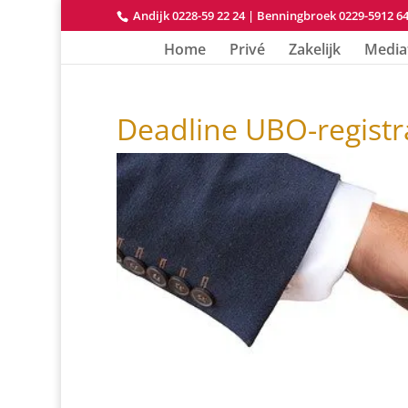
Andijk 0228-59 22 24
|
Benningbroek 0229-5912 6
Home
Privé
Zakelijk
Media
Deadline UBO-registra