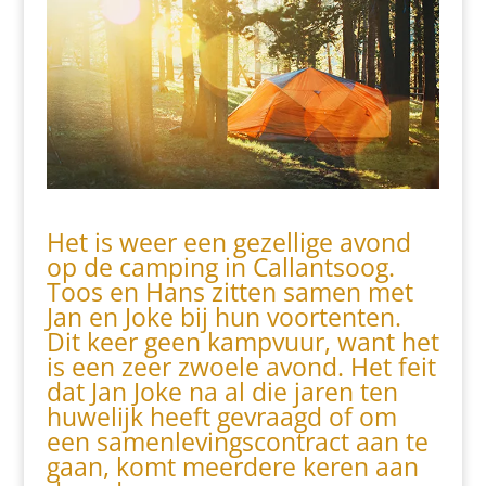
Het is weer een gezellige avond
op de camping in Callantsoog.
Toos en Hans zitten samen met
Jan en Joke bij hun voortenten.
Dit keer geen kampvuur, want het
is een zeer zwoele avond. Het feit
dat Jan Joke na al die jaren ten
huwelijk heeft gevraagd of om
een samenlevingscontract aan te
gaan, komt meerdere keren aan