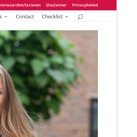
oorwaarden/tarieven
Disclaimer
Privacybeleid
s
Contact
Checklist