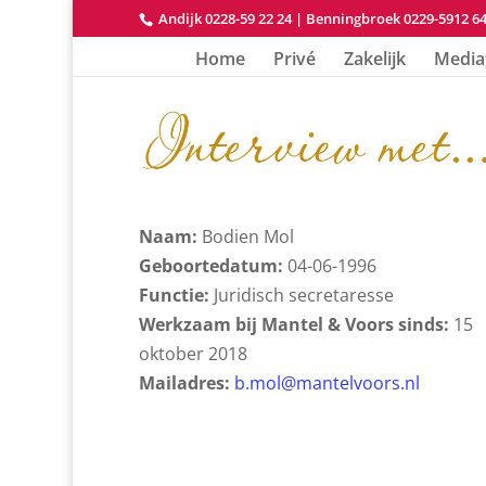
Andijk 0228-59 22 24
|
Benningbroek 0229-5912 6
Home
Privé
Zakelijk
Media
Naam:
Bodien Mol
Geboortedatum:
04-06-1996
Functie:
Juridisch secretaresse
Werkzaam bij Mantel & Voors sinds:
15
oktober 2018
Mailadres:
b.mol@mantelvoors.nl