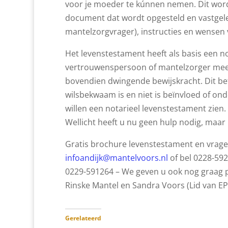
voor je moeder te kúnnen nemen. Dit word
document dat wordt opgesteld en vastgelegd
mantelzorgvrager), instructies en wensen 
Het levenstestament heeft als basis een n
vertrouwenspersoon of mantelzorger meer 
bovendien dwingende bewijskracht. Dit bet
wilsbekwaam is en niet is beïnvloed of ond
willen een notarieel levenstestament zien.
Wellicht heeft u nu geen hulp nodig, maar 
Gratis brochure levenstestament en vrage
infoandijk@mantelvoors.nl
of bel 0228-59
0229-591264 – We geven u ook nog graag pe
Rinske Mantel en Sandra Voors (Lid van EP
Gerelateerd