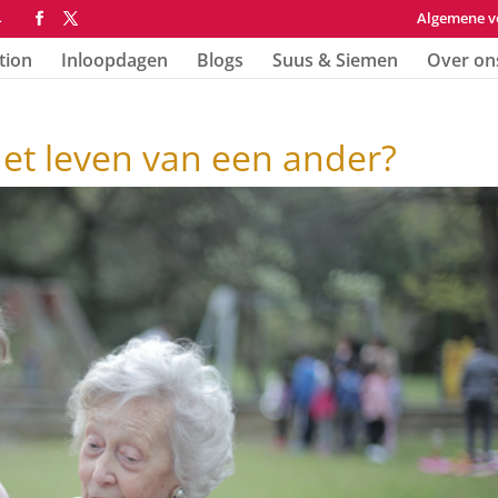
Algemene v
4
tion
Inloopdagen
Blogs
Suus & Siemen
Over on
het leven van een ander?