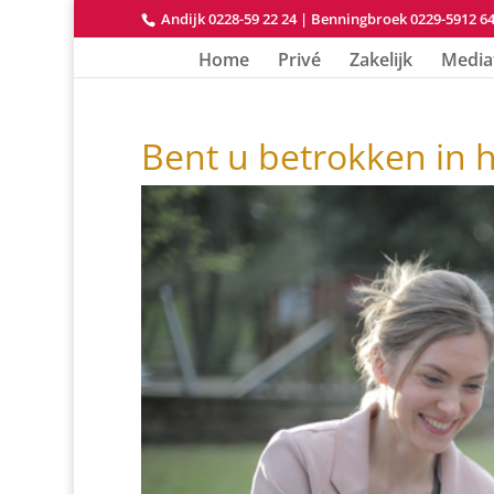
Andijk 0228-59 22 24
|
Benningbroek 0229-5912 6
Home
Privé
Zakelijk
Media
Bent u betrokken in 