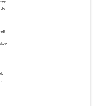
 een
(de
eft
anken
ek
g,