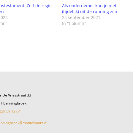
nstestament: Zelf de regie
Als ondernemer kun je niet
den
(tijdelijk) uit de running zijn
2024
24 september 2021
umn"
In "Column"
r De Vriesstraat 33
JT Benningbroek
229 59 12 64
enningbroek@mantelvoors.nl