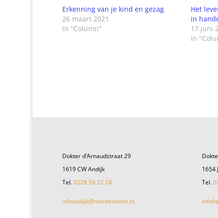
Erkenning van je kind en gezag
Het leve
26 maart 2021
in han
In "Column"
17 juni 
In "Col
Dokter d’Arnaudstraat 29
Dokte
1619 CW Andijk
1654 
Tel.
0228 59 22 24
Tel.
0
infoandijk@mantelvoors.nl
infob