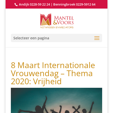
Andijk 0228-59 22 24
|
Benningbroek 0229-5912 64
Selecteer een pagina
8 Maart Internationale
Vrouwendag – Thema
2020: Vrijheid