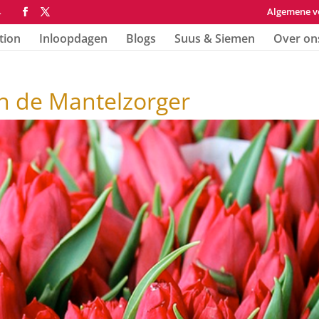
Algemene v
4
tion
Inloopdagen
Blogs
Suus & Siemen
Over on
n de Mantelzorger