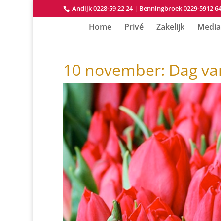
Andijk 0228-59 22 24
|
Benningbroek 0229-5912 6
Home
Privé
Zakelijk
Media
10 november: Dag va