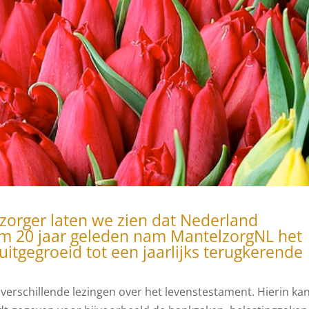
zorger laten we zien dat Nederland
im 20 jaar geleden nam MantelzorgNL het
s uitgegroeid tot een jaarlijks terugkerende
, verschillende lezingen over het levenstestament. Hierin ka