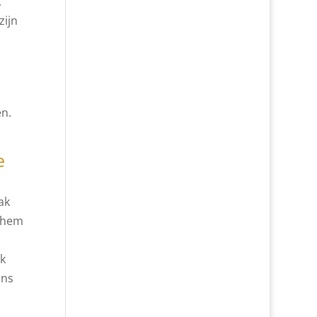
,
zijn
n.
e
ak
r hem
ik
ons