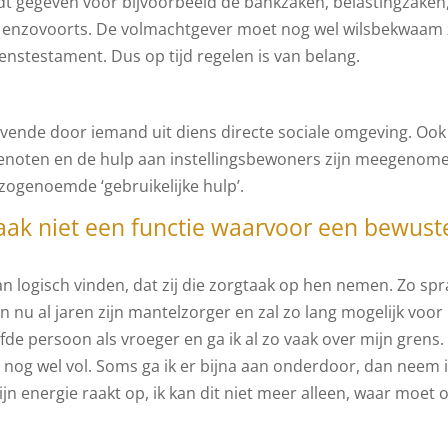
t gegeven voor bijvoorbeeld de bankzaken, belastingzaken
, enzovoorts. De volmachtgever moet nog wel wilsbekwaam 
nstestament. Dus op tijd regelen is van belang.
evende door iemand uit diens directe sociale omgeving. Ook
genoten en de hulp aan instellingsbewoners zijn meegenome
zogenoemde ‘gebruikelijke hulp’.
vaak niet een functie waarvoor een bewust
an logisch vinden, dat zij die zorgtaak op hen nemen. Zo spr
nu al jaren zijn mantelzorger en zal zo lang mogelijk voo
lfde persoon als vroeger en ga ik al zo vaak over mijn grens.
 nog wel vol. Soms ga ik er bijna aan onderdoor, dan neem 
jn energie raakt op, ik kan dit niet meer alleen, waar moet 