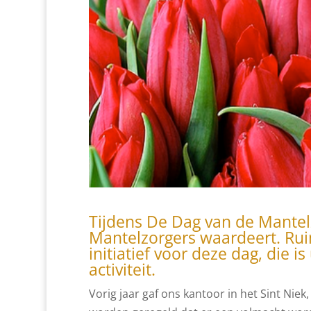
Tijdens De Dag van de Mantel
Mantelzorgers waardeert. Ru
initiatief voor deze dag, die i
activiteit.
Vorig jaar gaf ons kantoor in het Sint Niek