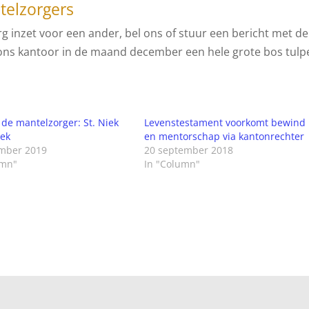
telzorgers
g inzet voor een ander, bel ons of stuur een bericht met de
ons kantoor in de maand december een hele grote bos tulp
de mantelzorger: St. Niek
Levenstestament voorkomt bewind
oek
en mentorschap via kantonrechter
mber 2019
20 september 2018
umn"
In "Column"